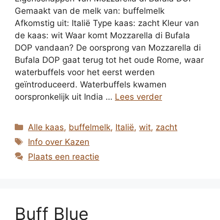
Gemaakt van de melk van: buffelmelk
Afkomstig uit: Italië Type kaas: zacht Kleur van
de kaas: wit Waar komt Mozzarella di Bufala
DOP vandaan? De oorsprong van Mozzarella di
Bufala DOP gaat terug tot het oude Rome, waar
waterbuffels voor het eerst werden
geïntroduceerd. Waterbuffels kwamen
oorspronkelijk uit India …
Lees verder
Categorieën
Alle kaas
,
buffelmelk
,
Italië
,
wit
,
zacht
Tags
Info over Kazen
Plaats een reactie
Buff Blue