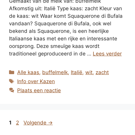
Gemaakt van de melk van: buffelmelk
Afkomstig uit: Italië Type kaas: zacht Kleur van
de kaas: wit Waar komt Squaquerone di Bufala
vandaan? Squaquerone di Bufala, ook wel
bekend als Squaquerone, is een heerlijke
Italiaanse kaas met een rijke en interessante
oorsprong. Deze smeuïge kaas wordt
traditioneel geproduceerd in de …
Lees verder
Categorieën
Alle kaas
,
buffelmelk
,
Italië
,
wit
,
zacht
Tags
Info over Kazen
Plaats een reactie
Pagina
Pagina
1
2
Volgende
→