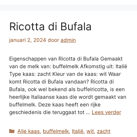
Ricotta di Bufala
januari 2, 2024
door
admin
Eigenschappen van Ricotta di Bufala Gemaakt
van de melk van: buffelmelk Afkomstig uit: Italië
Type kaas: zacht Kleur van de kaas: wit Waar
komt Ricotta di Bufala vandaan? Ricotta di
Bufala, ook wel bekend als buffelricotta, is een
heerlijke Italiaanse kaas die wordt gemaakt van
buffelmelk. Deze kaas heeft een rijke
geschiedenis die teruggaat tot …
Lees verder
Categorieën
Alle kaas
,
buffelmelk
,
Italië
,
wit
,
zacht