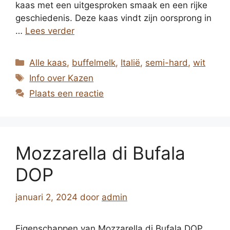
kaas met een uitgesproken smaak en een rijke
geschiedenis. Deze kaas vindt zijn oorsprong in
…
Lees verder
Categorieën
Alle kaas
,
buffelmelk
,
Italië
,
semi-hard
,
wit
Tags
Info over Kazen
Plaats een reactie
Mozzarella di Bufala
DOP
januari 2, 2024
door
admin
Eigenschappen van Mozzarella di Bufala DOP