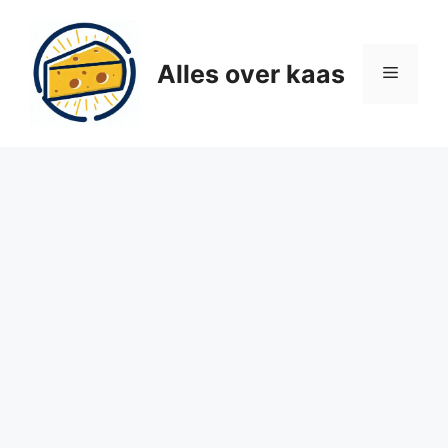
Ga
naar
de
Alles over kaas
Menu
inhoud