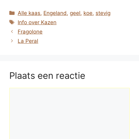
Categorieën
Alle kaas
,
Engeland
,
geel
,
koe
,
stevig
Tags
Info over Kazen
Fragolone
La Peral
Plaats een reactie
Reactie