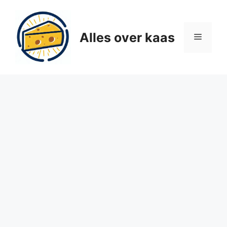
Ga
naar
de
Alles over kaas
Menu
inhoud