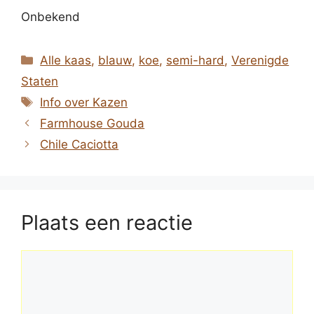
Onbekend
Categorieën
Alle kaas
,
blauw
,
koe
,
semi-hard
,
Verenigde
Staten
Tags
Info over Kazen
Farmhouse Gouda
Chile Caciotta
Plaats een reactie
Reactie