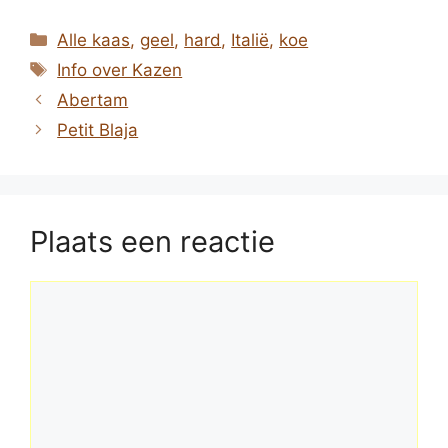
Categorieën
Alle kaas
,
geel
,
hard
,
Italië
,
koe
Tags
Info over Kazen
Abertam
Petit Blaja
Plaats een reactie
Reactie