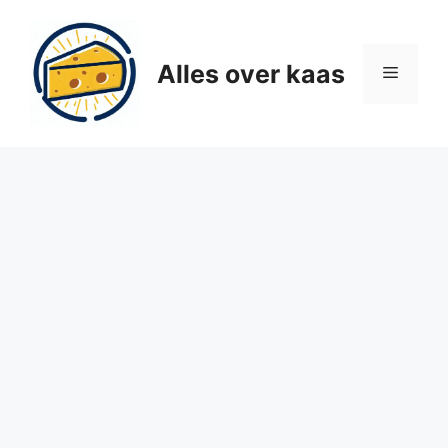
Ga
naar
de
Alles over kaas
Menu
inhoud