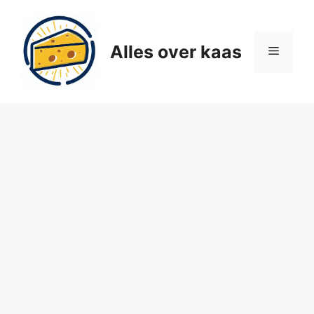
Ga
naar
de
Alles over kaas
Menu
inhoud