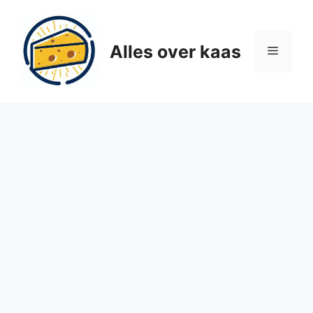
Ga
naar
de
Alles over kaas
Menu
inhoud