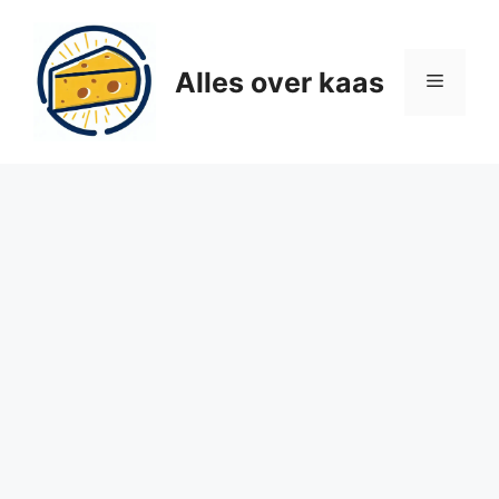
Ga
naar
de
Alles over kaas
Menu
inhoud