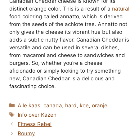
Canadian Cheddar cheese is known for its
distinct orange color. This is a result of a
natural
food coloring called annatto, which is derived
from the seeds of the achiote tree. Annatto not
only gives the cheese its vibrant hue but also
adds a subtle nutty flavor. Canadian Cheddar is
versatile and can be used in several dishes,
from macaroni and cheese to sandwiches and
burgers. So, whether you’re a cheese
aficionado or simply looking to try something
new, Canadian Cheddar is a delicious and
fascinating choice.
Categorieën
Alle kaas
,
canada
,
hard
,
koe
,
oranje
Tags
Info over Kazen
Fitness Rebel
Roumy