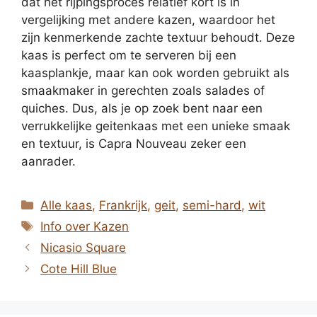
dat het rijpingsproces relatief kort is in
vergelijking met andere kazen, waardoor het
zijn kenmerkende zachte textuur behoudt. Deze
kaas is perfect om te serveren bij een
kaasplankje, maar kan ook worden gebruikt als
smaakmaker in gerechten zoals salades of
quiches. Dus, als je op zoek bent naar een
verrukkelijke geitenkaas met een unieke smaak
en textuur, is Capra Nouveau zeker een
aanrader.
Categorieën
Alle kaas
,
Frankrijk
,
geit
,
semi-hard
,
wit
Tags
Info over Kazen
Nicasio Square
Cote Hill Blue