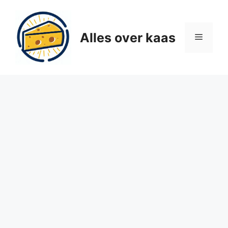
Ga
naar
de
Alles over kaas
Menu
inhoud