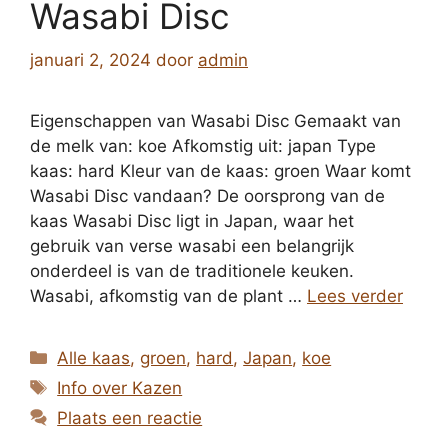
Wasabi Disc
januari 2, 2024
door
admin
Eigenschappen van Wasabi Disc Gemaakt van
de melk van: koe Afkomstig uit: japan Type
kaas: hard Kleur van de kaas: groen Waar komt
Wasabi Disc vandaan? De oorsprong van de
kaas Wasabi Disc ligt in Japan, waar het
gebruik van verse wasabi een belangrijk
onderdeel is van de traditionele keuken.
Wasabi, afkomstig van de plant …
Lees verder
Categorieën
Alle kaas
,
groen
,
hard
,
Japan
,
koe
Tags
Info over Kazen
Plaats een reactie