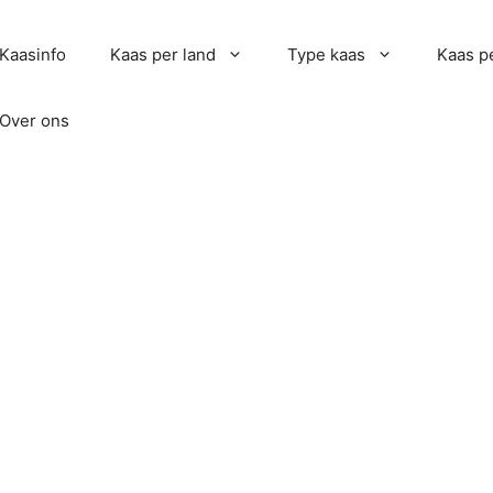
Kaasinfo
Kaas per land
Type kaas
Kaas pe
Over ons