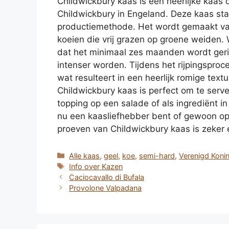
Childwickbury kaas is een heerlijke kaas d
Childwickbury in Engeland. Deze kaas st
productiemethode. Het wordt gemaakt van
koeien die vrij grazen op groene weiden. 
dat het minimaal zes maanden wordt ger
intenser worden. Tijdens het rijpingspro
wat resulteert in een heerlijk romige text
Childwickbury kaas is perfect om te serve
topping op een salade of als ingrediënt in
nu een kaasliefhebber bent of gewoon op
proeven van Childwickbury kaas is zeker ee
Categorieën
Alle kaas
,
geel
,
koe
,
semi-hard
,
Verenigd Konin
Tags
Info over Kazen
Caciocavallo di Bufala
Provolone Valpadana