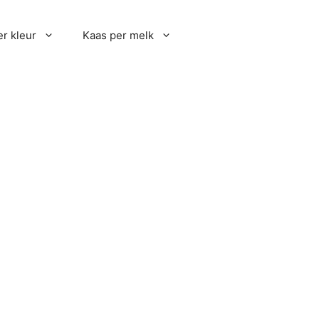
r kleur
Kaas per melk