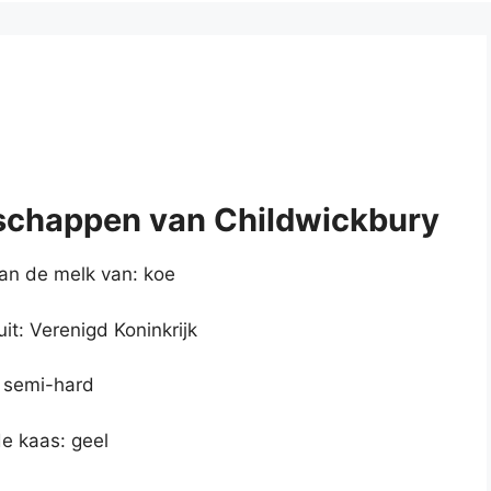
schappen van Childwickbury
n de melk van: koe
it: Verenigd Koninkrijk
 semi-hard
de kaas: geel