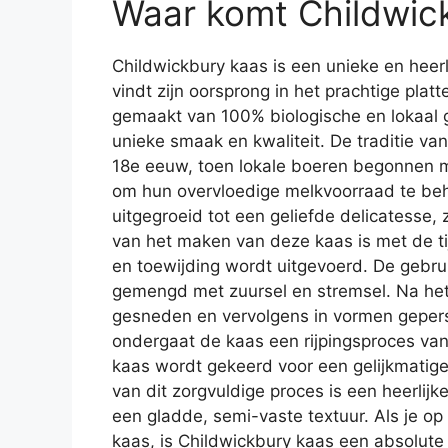
Waar komt Childwic
Childwickbury kaas is een unieke en heerl
vindt zijn oorsprong in het prachtige pla
gemaakt van 100% biologische en lokaal 
unieke smaak en kwaliteit. De traditie va
18e eeuw, toen lokale boeren begonnen m
om hun overvloedige melkvoorraad te beh
uitgegroeid tot een geliefde delicatesse,
van het maken van deze kaas is met de ti
en toewijding wordt uitgevoerd. De gebru
gemengd met zuursel en stremsel. Na he
gesneden en vervolgens in vormen geperst
ondergaat de kaas een rijpingsproces va
kaas wordt gekeerd voor een gelijkmatige
van dit zorgvuldige proces is een heerli
een gladde, semi-vaste textuur. Als je op
kaas, is Childwickbury kaas een absolute