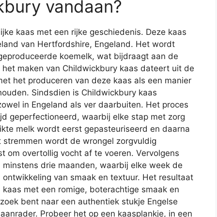
kbury vandaan?
ijke kaas met een rijke geschiedenis. Deze kaas
tteland van Hertfordshire, Engeland. Het wordt
geproduceerde koemelk, wat bijdraagt aan de
n het maken van Childwickbury kaas dateert uit de
et het produceren van deze kaas als een manier
ouden. Sindsdien is Childwickbury kaas
 zowel in Engeland als ver daarbuiten. Het proces
jd geperfectioneerd, waarbij elke stap met zorg
ikte melk wordt eerst gepasteuriseerd en daarna
t stremmen wordt de wrongel zorgvuldig
 om overtollig vocht af te voeren. Vervolgens
n minstens drie maanden, waarbij elke week de
 ontwikkeling van smaak en textuur. Het resultaat
jke kaas met een romige, boterachtige smaak en
 zoek bent naar een authentiek stukje Engelse
 aanrader. Probeer het op een kaasplankje, in een