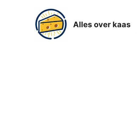
Ga
naar
de
Alles over kaas
inhoud