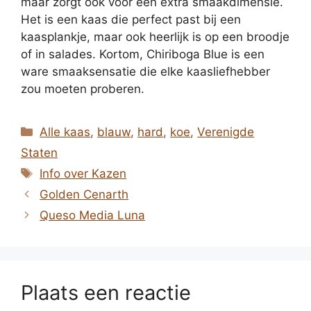
maar zorgt ook voor een extra smaakdimensie.
Het is een kaas die perfect past bij een
kaasplankje, maar ook heerlijk is op een broodje
of in salades. Kortom, Chiriboga Blue is een
ware smaaksensatie die elke kaasliefhebber
zou moeten proberen.
Categorieën
Alle kaas
,
blauw
,
hard
,
koe
,
Verenigde
Staten
Tags
Info over Kazen
Golden Cenarth
Queso Media Luna
Plaats een reactie