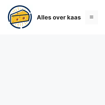
Ga
naar
de
Alles over kaas
Menu
inhoud