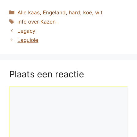
Categorieën
Alle kaas
,
Engeland
,
hard
,
koe
,
wit
Tags
Info over Kazen
Legacy
Laguiole
Plaats een reactie
Reactie