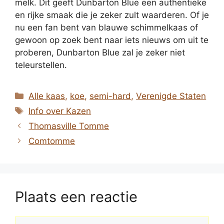
melk. Dit geeft Dunbarton Blue een authentieke
en rijke smaak die je zeker zult waarderen. Of je
nu een fan bent van blauwe schimmelkaas of
gewoon op zoek bent naar iets nieuws om uit te
proberen, Dunbarton Blue zal je zeker niet
teleurstellen.
Categorieën
Alle kaas
,
koe
,
semi-hard
,
Verenigde Staten
Tags
Info over Kazen
Thomasville Tomme
Comtomme
Plaats een reactie
Reactie