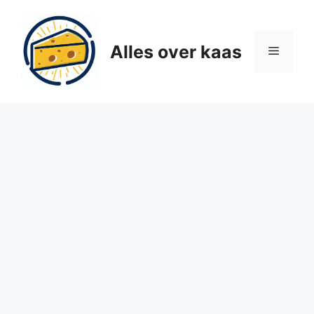
Ga
naar
de
Alles over kaas
Menu
inhoud