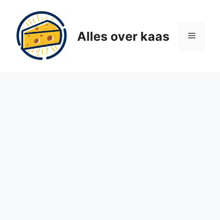
Ga
naar
de
Alles over kaas
Menu
inhoud