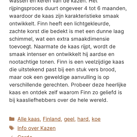
wassen en keren van de kazen. Het
rijpingsproces duurt ongeveer 4 tot 6 maanden,
waardoor de kaas zijn karakteristieke smaak
ontwikkelt. Finn heeft een lichtgekleurde,
zachte korst die bedekt is met een dunne laag
schimmel, wat een extra smaakdimensie
toevoegt. Naarmate de kaas rijpt, wordt de
smaak intenser en ontwikkelt hij aardse en
nootachtige tonen. Finn is een veelzijdige kaas
die uitstekend past bij een stuk vers brood,
maar ook een geweldige aanvulling is op
verschillende gerechten. Probeer deze heerlijke
kaas en ontdek zelf waarom Finn zo geliefd is
bij kaasliefhebbers over de hele wereld.
Categorieën
Alle kaas
,
Finland
,
geel
,
hard
,
koe
Tags
Info over Kazen