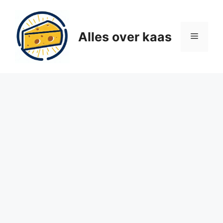
Ga
naar
de
Alles over kaas
Menu
inhoud