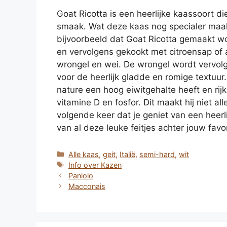
Goat Ricotta is een heerlijke kaassoort d
smaak. Wat deze kaas nog specialer maakt,
bijvoorbeeld dat Goat Ricotta gemaakt w
en vervolgens gekookt met citroensap of 
wrongel en wei. De wrongel wordt vervol
voor de heerlijk gladde en romige textuur.
nature een hoog eiwitgehalte heeft en rijk
vitamine D en fosfor. Dit maakt hij niet 
volgende keer dat je geniet van een heerl
van al deze leuke feitjes achter jouw favo
Categorieën
Alle kaas
,
geit
,
Italië
,
semi-hard
,
wit
Tags
Info over Kazen
Paniolo
Macconais