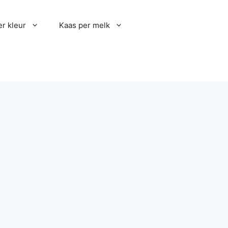
r kleur
Kaas per melk