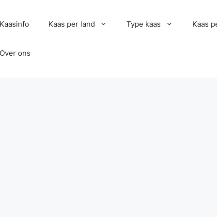
Kaasinfo
Kaas per land
Type kaas
Kaas pe
Over ons