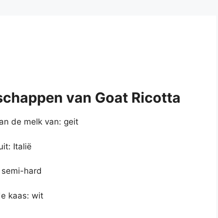
schappen van Goat Ricotta
n de melk van: geit
t: Italië
 semi-hard
e kaas: wit