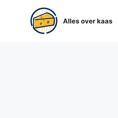
Ga
naar
de
Alles over kaas
inhoud