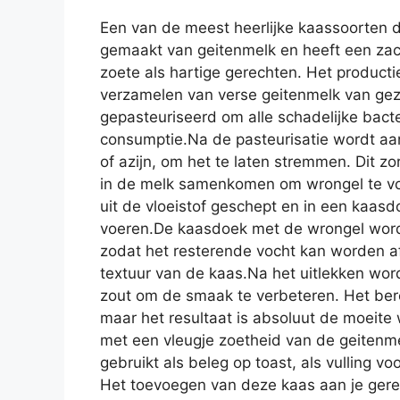
Een van de meest heerlijke kaassoorten di
gemaakt van geitenmelk en heeft een zach
zoete als hartige gerechten. Het product
verzamelen van verse geitenmelk van gez
gepasteuriseerd om alle schadelijke bact
consumptie.Na de pasteurisatie wordt aa
of azijn, om het te laten stremmen. Dit z
in de melk samenkomen om wrongel te vo
uit de vloeistof geschept en in een kaasd
voeren.De kaasdoek met de wrongel word
zodat het resterende vocht kan worden af
textuur van de kaas.Na het uitlekken wo
zout om de smaak te verbeteren. Het bere
maar het resultaat is absoluut de moeite
met een vleugje zoetheid van de geitenme
gebruikt als beleg op toast, als vulling voo
Het toevoegen van deze kaas aan je gere