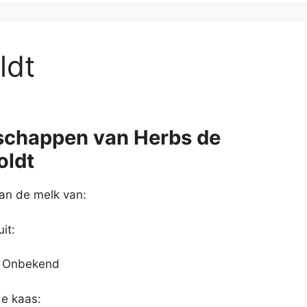
ldt
schappen van Herbs de
ldt
an de melk van:
it:
: Onbekend
de kaas: