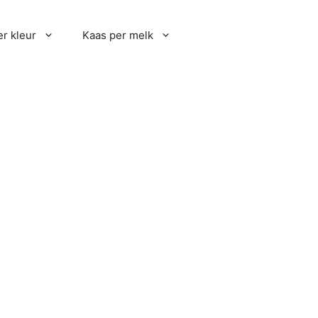
r kleur
Kaas per melk