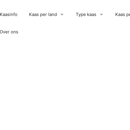
Kaasinfo
Kaas per land
Type kaas
Kaas pe
Over ons