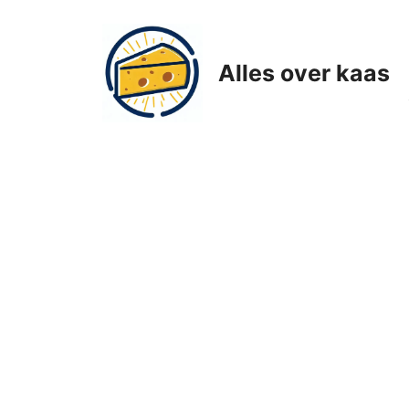
Ga
naar
de
Alles over kaas
inhoud