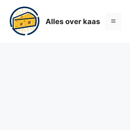
Ga
naar
de
Alles over kaas
Menu
inhoud