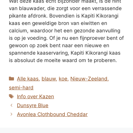
Wat deze kaas echt bijzonder maakt, is de hint
van blauwader, die zorgt voor een verrassende
pikante afdronk. Bovendien is Kapiti Kikorangi
kaas een geweldige bron van eiwitten en
calcium, waardoor het een gezonde aanvulling
is op je voeding. Of je nu een fijnproever bent of
gewoon op zoek bent naar een nieuwe en
spannende kaaservaring, Kapiti Kikorangi kaas
is absoluut de moeite waard om te proberen.
Categorieën
Alle kaas
,
blauw
,
koe
,
Nieuw-Zeeland
,
semi-hard
Tags
Info over Kazen
Dunsyre Blue
Avonlea Clothbound Cheddar