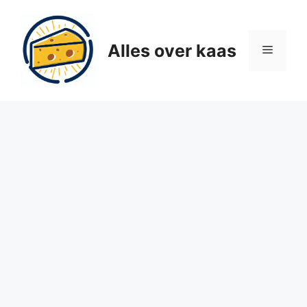
Ga
naar
de
Alles over kaas
Menu
inhoud