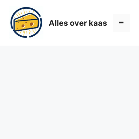
Ga
naar
de
Alles over kaas
Menu
inhoud