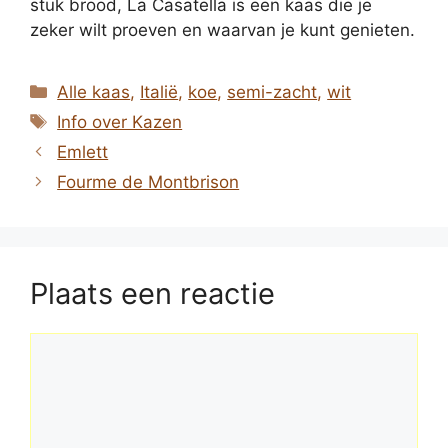
stuk brood, La Casatella is een kaas die je
zeker wilt proeven en waarvan je kunt genieten.
Categorieën
Alle kaas
,
Italië
,
koe
,
semi-zacht
,
wit
Tags
Info over Kazen
Emlett
Fourme de Montbrison
Plaats een reactie
Reactie