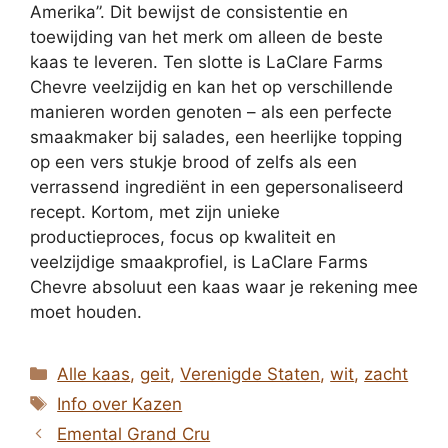
Amerika”. Dit bewijst de consistentie en
toewijding van het merk om alleen de beste
kaas te leveren. Ten slotte is LaClare Farms
Chevre veelzijdig en kan het op verschillende
manieren worden genoten – als een perfecte
smaakmaker bij salades, een heerlijke topping
op een vers stukje brood of zelfs als een
verrassend ingrediënt in een gepersonaliseerd
recept. Kortom, met zijn unieke
productieproces, focus op kwaliteit en
veelzijdige smaakprofiel, is LaClare Farms
Chevre absoluut een kaas waar je rekening mee
moet houden.
Categorieën
Alle kaas
,
geit
,
Verenigde Staten
,
wit
,
zacht
Tags
Info over Kazen
Emental Grand Cru