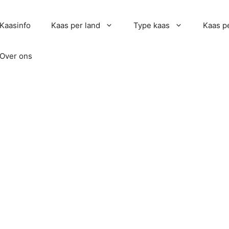
Kaasinfo
Kaas per land
Type kaas
Kaas pe
Over ons