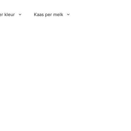
r kleur
Kaas per melk