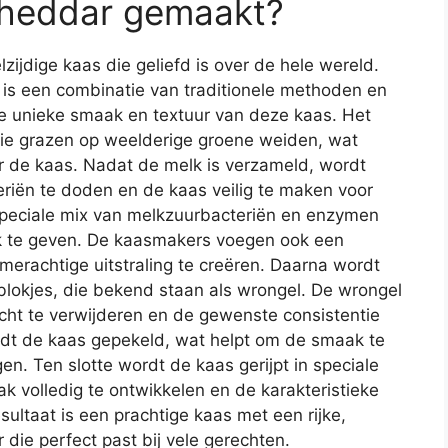
Cheddar gemaakt?
zijdige kaas die geliefd is over de hele wereld.
is een combinatie van traditionele methoden en
e unieke smaak en textuur van deze kaas. Het
die grazen op weelderige groene weiden, wat
r de kaas. Nadat de melk is verzameld, wordt
riën te doden en de kaas veilig te maken voor
peciale mix van melkzuurbacteriën en enzymen
ak te geven. De kaasmakers voegen ook een
merachtige uitstraling te creëren. Daarna wordt
lokjes, die bekend staan als wrongel. De wrongel
ocht te verwijderen en de gewenste consistentie
rdt de kaas gepekeld, wat helpt om de smaak te
n. Ten slotte wordt de kaas gerijpt in speciale
aak volledig te ontwikkelen en de karakteristieke
sultaat is een prachtige kaas met een rijke,
 die perfect past bij vele gerechten.