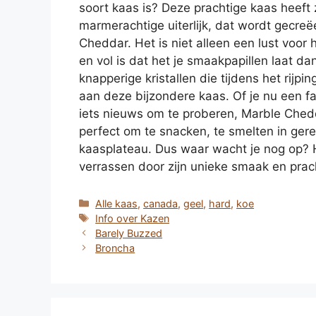
soort kaas is? Deze prachtige kaas heeft 
marmerachtige uiterlijk, dat wordt gecre
Cheddar. Het is niet alleen een lust voor 
en vol is dat het je smaakpapillen laat d
knapperige kristallen die tijdens het rij
aan deze bijzondere kaas. Of je nu een 
iets nieuws om te proberen, Marble Chedd
perfect om te snacken, te smelten in ger
kaasplateau. Dus waar wacht je nog op? H
verrassen door zijn unieke smaak en pracht
Categorieën
Alle kaas
,
canada
,
geel
,
hard
,
koe
Tags
Info over Kazen
Barely Buzzed
Broncha