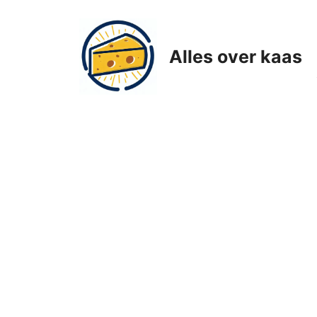
Ga
naar
de
Alles over kaas
inhoud