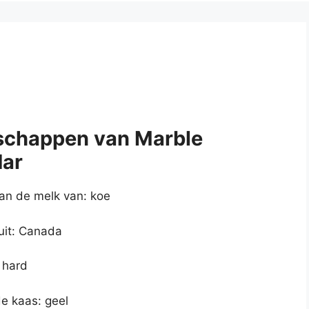
schappen van Marble
ar
n de melk van: koe
uit: Canada
 hard
de kaas: geel