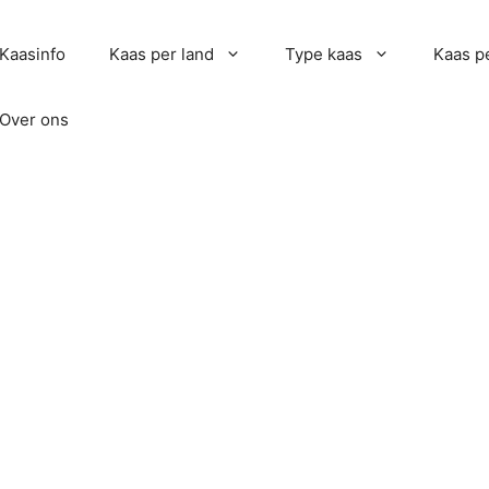
Kaasinfo
Kaas per land
Type kaas
Kaas pe
Over ons