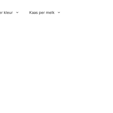
r kleur
Kaas per melk