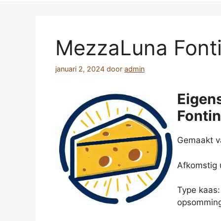
MezzaLuna Font
januari 2, 2024
door
admin
Eigen
Fonti
Gemaakt v
Afkomstig u
Type kaas
opsomming