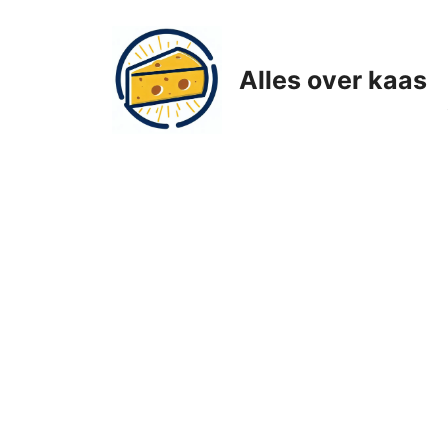
Ga
naar
de
Alles over kaas
inhoud