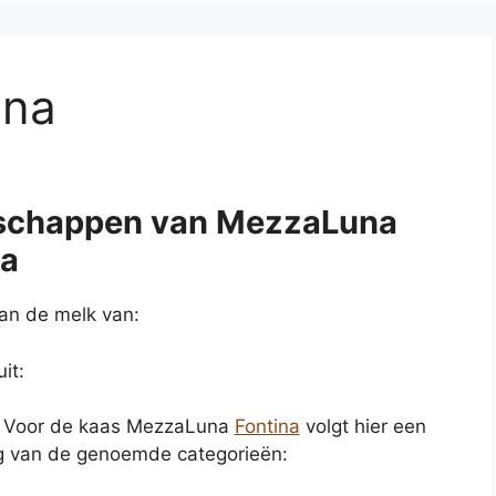
ina
schappen van MezzaLuna
na
an de melk van:
it:
: Voor de kaas MezzaLuna
Fontina
volgt hier een
 van de genoemde categorieën: