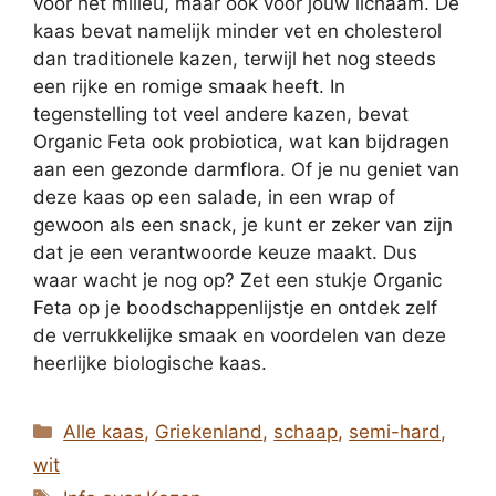
voor het milieu, maar ook voor jouw lichaam. De
kaas bevat namelijk minder vet en cholesterol
dan traditionele kazen, terwijl het nog steeds
een rijke en romige smaak heeft. In
tegenstelling tot veel andere kazen, bevat
Organic Feta ook probiotica, wat kan bijdragen
aan een gezonde darmflora. Of je nu geniet van
deze kaas op een salade, in een wrap of
gewoon als een snack, je kunt er zeker van zijn
dat je een verantwoorde keuze maakt. Dus
waar wacht je nog op? Zet een stukje Organic
Feta op je boodschappenlijstje en ontdek zelf
de verrukkelijke smaak en voordelen van deze
heerlijke biologische kaas.
Categorieën
Alle kaas
,
Griekenland
,
schaap
,
semi-hard
,
wit
Tags