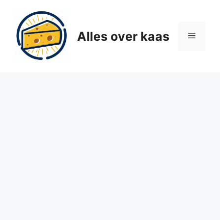
Ga
naar
de
Alles over kaas
Menu
inhoud