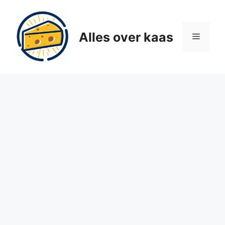
Ga
naar
de
Alles over kaas
Menu
inhoud