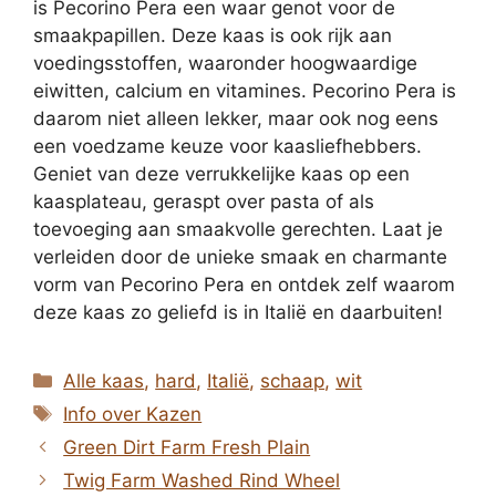
is Pecorino Pera een waar genot voor de
smaakpapillen. Deze kaas is ook rijk aan
voedingsstoffen, waaronder hoogwaardige
eiwitten, calcium en vitamines. Pecorino Pera is
daarom niet alleen lekker, maar ook nog eens
een voedzame keuze voor kaasliefhebbers.
Geniet van deze verrukkelijke kaas op een
kaasplateau, geraspt over pasta of als
toevoeging aan smaakvolle gerechten. Laat je
verleiden door de unieke smaak en charmante
vorm van Pecorino Pera en ontdek zelf waarom
deze kaas zo geliefd is in Italië en daarbuiten!
Categorieën
Alle kaas
,
hard
,
Italië
,
schaap
,
wit
Tags
Info over Kazen
Green Dirt Farm Fresh Plain
Twig Farm Washed Rind Wheel