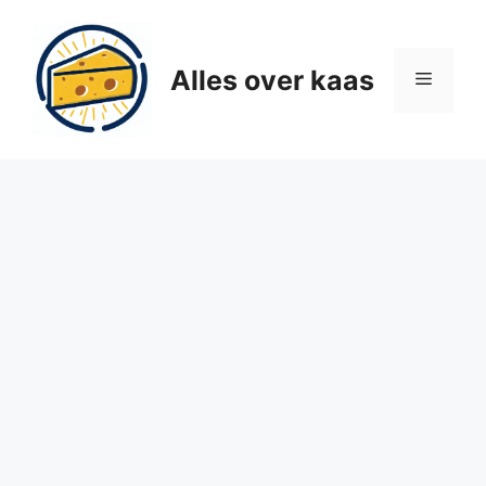
Ga
naar
de
Alles over kaas
Menu
inhoud