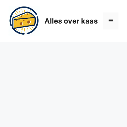
Ga
naar
de
Alles over kaas
Menu
inhoud