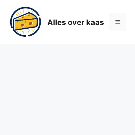
Ga
naar
de
Alles over kaas
Menu
inhoud