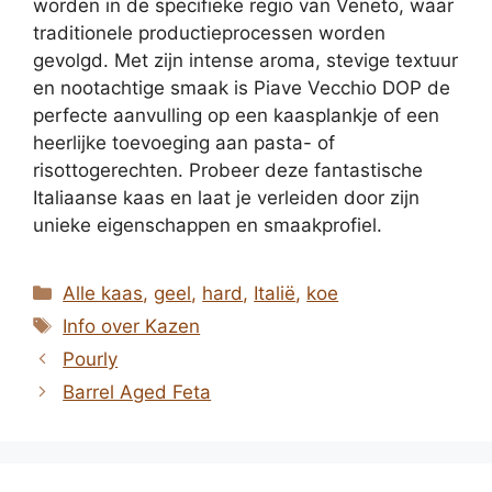
worden in de specifieke regio van Veneto, waar
traditionele productieprocessen worden
gevolgd. Met zijn intense aroma, stevige textuur
en nootachtige smaak is Piave Vecchio DOP de
perfecte aanvulling op een kaasplankje of een
heerlijke toevoeging aan pasta- of
risottogerechten. Probeer deze fantastische
Italiaanse kaas en laat je verleiden door zijn
unieke eigenschappen en smaakprofiel.
Categorieën
Alle kaas
,
geel
,
hard
,
Italië
,
koe
Tags
Info over Kazen
Pourly
Barrel Aged Feta