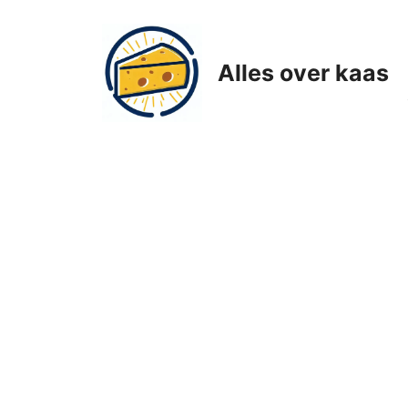
Ga
naar
de
Alles over kaas
inhoud