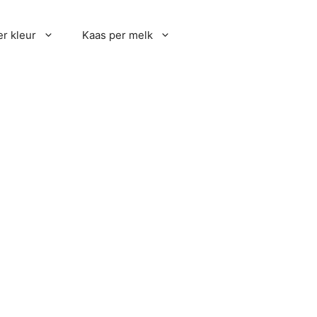
r kleur
Kaas per melk