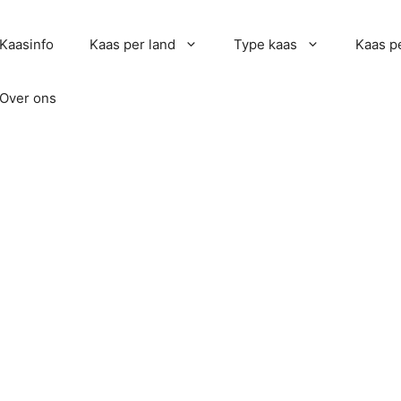
Kaasinfo
Kaas per land
Type kaas
Kaas pe
Over ons