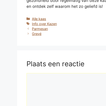
gezondheid door regelmatig van deze kaa
en ontdek zelf waarom het zo geliefd is!
Categorieën
Alle kaas
Tags
Info over Kazen
Parmesan
Grevé
Plaats een reactie
Reactie