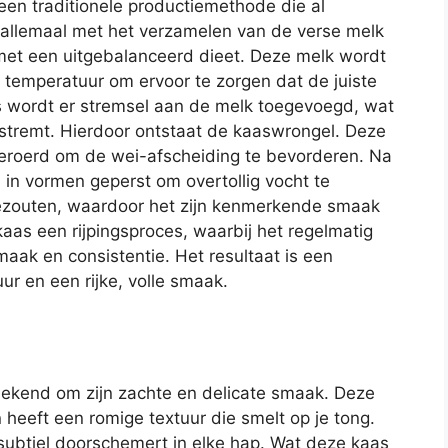
en traditionele productiemethode die al
allemaal met het verzamelen van de verse melk
et een uitgebalanceerd dieet. Deze melk wordt
temperatuur om ervoor te zorgen dat de juiste
 wordt er stremsel aan de melk toegevoegd, wat
 stremt. Hierdoor ontstaat de kaaswrongel. Deze
eroerd om de wei-afscheiding te bevorderen. Na
 in vormen geperst om overtollig vocht te
gezouten, waardoor het zijn kenmerkende smaak
kaas een rijpingsproces, waarbij het regelmatig
ak en consistentie. Het resultaat is een
ur en een rijke, volle smaak.
bekend om zijn zachte en delicate smaak. Deze
heeft een romige textuur die smelt op je tong.
 subtiel doorschemert in elke hap. Wat deze kaas