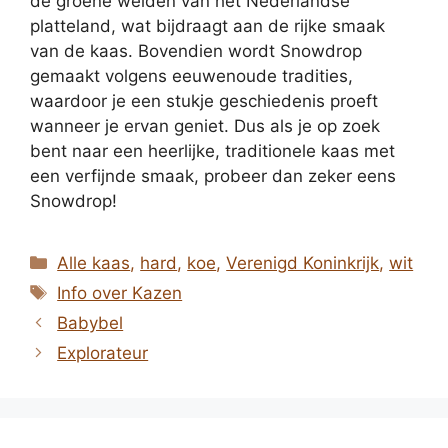
de groene weiden van het Nederlandse
platteland, wat bijdraagt aan de rijke smaak
van de kaas. Bovendien wordt Snowdrop
gemaakt volgens eeuwenoude tradities,
waardoor je een stukje geschiedenis proeft
wanneer je ervan geniet. Dus als je op zoek
bent naar een heerlijke, traditionele kaas met
een verfijnde smaak, probeer dan zeker eens
Snowdrop!
Categorieën
Alle kaas
,
hard
,
koe
,
Verenigd Koninkrijk
,
wit
Tags
Info over Kazen
Babybel
Explorateur