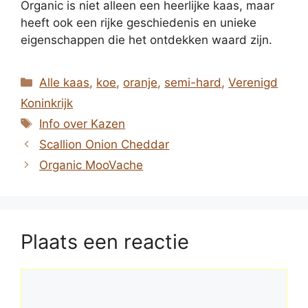
Organic is niet alleen een heerlijke kaas, maar
heeft ook een rijke geschiedenis en unieke
eigenschappen die het ontdekken waard zijn.
Categorieën
Alle kaas
,
koe
,
oranje
,
semi-hard
,
Verenigd
Koninkrijk
Tags
Info over Kazen
Scallion Onion Cheddar
Organic MooVache
Plaats een reactie
Reactie