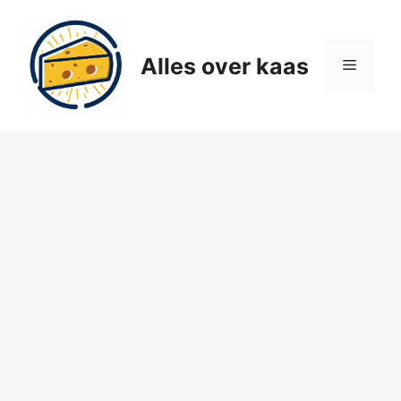
Ga
naar
de
Alles over kaas
Menu
inhoud