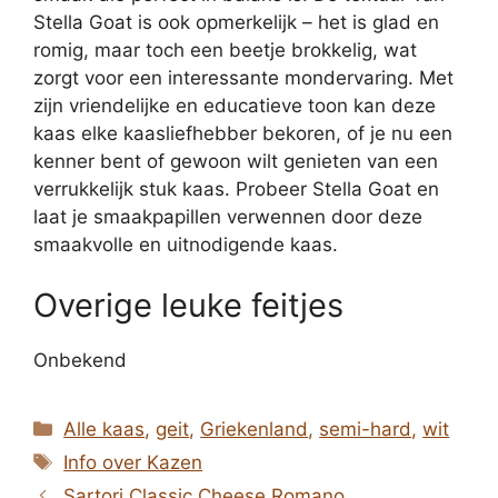
Stella Goat is ook opmerkelijk – het is glad en
romig, maar toch een beetje brokkelig, wat
zorgt voor een interessante mondervaring. Met
zijn vriendelijke en educatieve toon kan deze
kaas elke kaasliefhebber bekoren, of je nu een
kenner bent of gewoon wilt genieten van een
verrukkelijk stuk kaas. Probeer Stella Goat en
laat je smaakpapillen verwennen door deze
smaakvolle en uitnodigende kaas.
Overige leuke feitjes
Onbekend
Categorieën
Alle kaas
,
geit
,
Griekenland
,
semi-hard
,
wit
Tags
Info over Kazen
Sartori Classic Cheese Romano