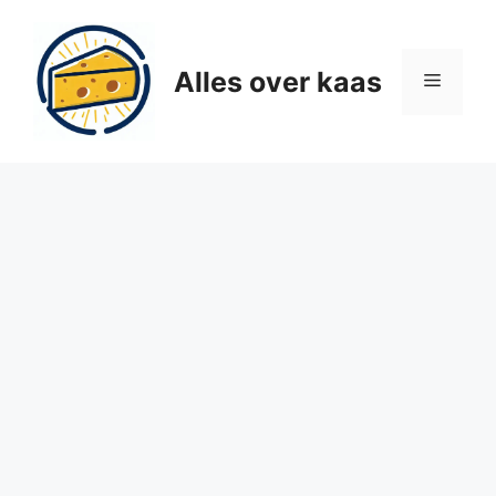
Ga
naar
de
Alles over kaas
Menu
inhoud