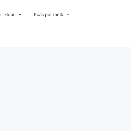
r kleur
Kaas per melk