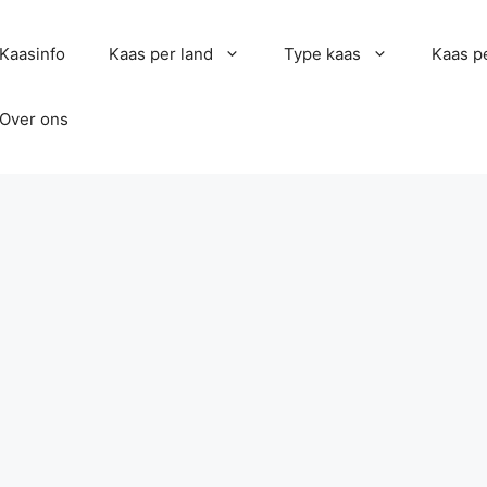
Kaasinfo
Kaas per land
Type kaas
Kaas pe
Over ons