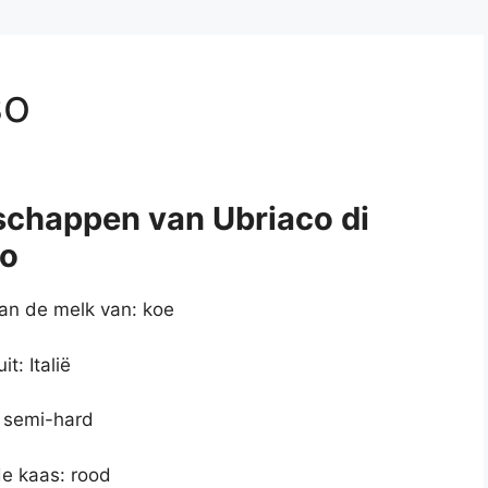
so
schappen van Ubriaco di
o
n de melk van: koe
t: Italië
 semi-hard
de kaas: rood