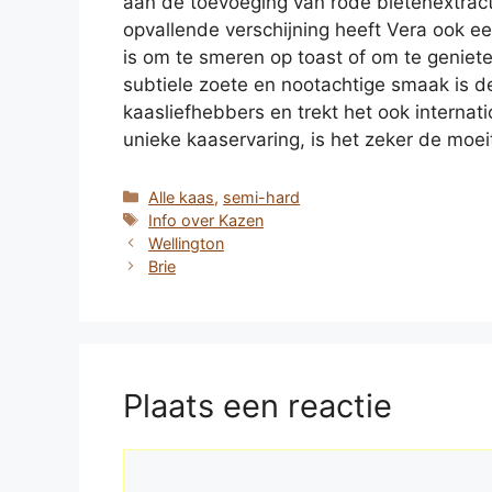
aan de toevoeging van rode bietenextract 
opvallende verschijning heeft Vera ook e
is om te smeren op toast of om te geniet
subtiele zoete en nootachtige smaak is d
kaasliefhebbers en trekt het ook internat
unieke kaaservaring, is het zeker de moei
Categorieën
Alle kaas
,
semi-hard
Tags
Info over Kazen
Wellington
Brie
Plaats een reactie
Reactie