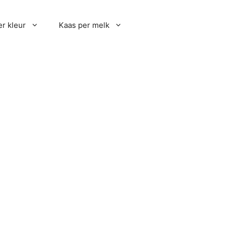
r kleur
Kaas per melk