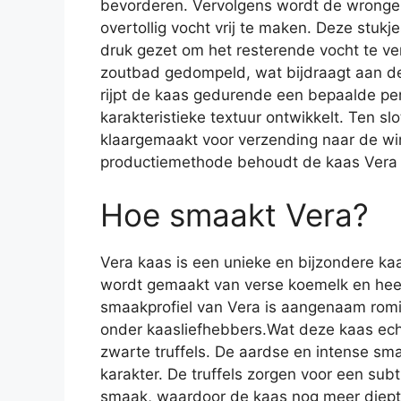
bevorderen. Vervolgens wordt de wrongel
overtollig vocht vrij te maken. Deze stuk
druk gezet om het resterende vocht te ve
zoutbad gedompeld, wat bijdraagt aan de
rijpt de kaas gedurende een bepaalde pe
karakteristieke textuur ontwikkelt. Ten sl
klaargemaakt voor verzending naar de win
productiemethode behoudt de kaas Vera zi
Hoe smaakt Vera?
Vera kaas is een unieke en bijzondere kaa
wordt gemaakt van verse koemelk en heeft
smaakprofiel van Vera is aangenaam romig
onder kaasliefhebbers.Wat deze kaas echt
zwarte truffels. De aardse en intense sm
karakter. De truffels zorgen voor een sub
smaak, waardoor de kaas nog meer diepte e