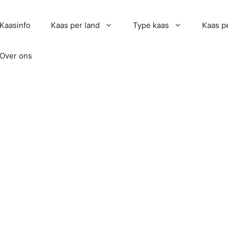
Kaasinfo
Kaas per land
Type kaas
Kaas pe
Over ons