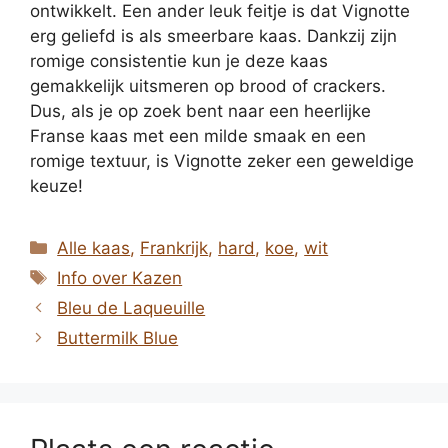
ontwikkelt. Een ander leuk feitje is dat Vignotte
erg geliefd is als smeerbare kaas. Dankzij zijn
romige consistentie kun je deze kaas
gemakkelijk uitsmeren op brood of crackers.
Dus, als je op zoek bent naar een heerlijke
Franse kaas met een milde smaak en een
romige textuur, is Vignotte zeker een geweldige
keuze!
Categorieën
Alle kaas
,
Frankrijk
,
hard
,
koe
,
wit
Tags
Info over Kazen
Bleu de Laqueuille
Buttermilk Blue