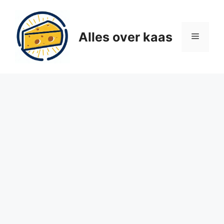
Ga
naar
de
Alles over kaas
Menu
inhoud