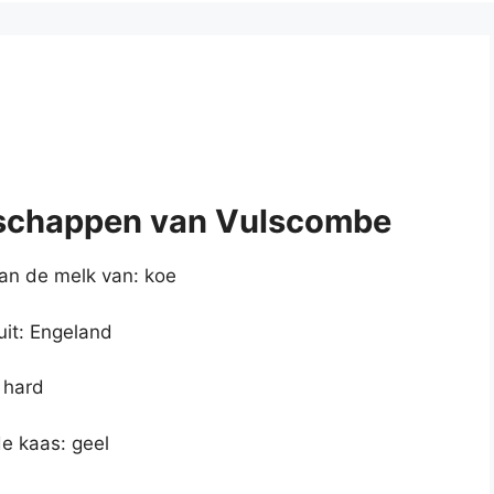
schappen van Vulscombe
n de melk van: koe
uit: Engeland
 hard
de kaas: geel