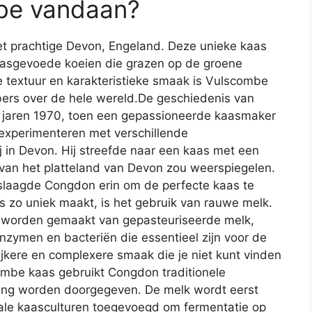
be vandaan?
et prachtige Devon, Engeland. Deze unieke kaas
asgevoede koeien die grazen op de groene
e textuur en karakteristieke smaak is Vulscombe
bers over de hele wereld.De geschiedenis van
 jaren 1970, toen een gepassioneerde kaasmaker
xperimenteren met verschillende
 in Devon. Hij streefde naar een kaas met een
n van het platteland van Devon zou weerspiegelen.
 slaagde Congdon erin om de perfecte kaas te
zo uniek maakt, is het gebruik van rauwe melk.
ie worden gemaakt van gepasteuriseerde melk,
zymen en bacteriën die essentieel zijn voor de
rijkere en complexere smaak die je niet kunt vinden
ombe kaas gebruikt Congdon traditionele
ng worden doorgegeven. De melk wordt eerst
ale kaasculturen toegevoegd om fermentatie op