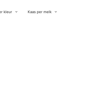
r kleur
Kaas per melk