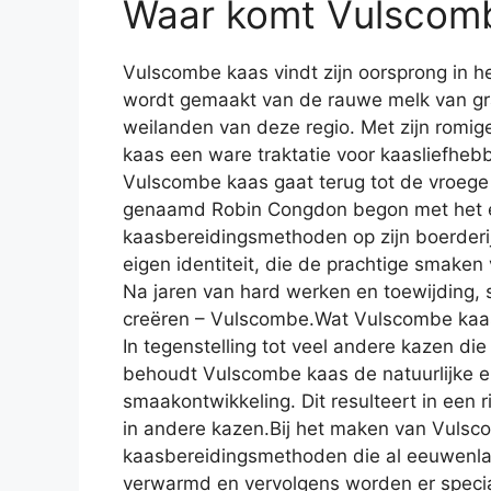
Waar komt Vulscom
Vulscombe kaas vindt zijn oorsprong in h
wordt gemaakt van de rauwe melk van gr
weilanden van deze regio. Met zijn romig
kaas een ware traktatie voor kaasliefheb
Vulscombe kaas gaat terug tot de vroege
genaamd Robin Congdon begon met het e
kaasbereidingsmethoden op zijn boerderij
eigen identiteit, die de prachtige smake
Na jaren van hard werken en toewijding,
creëren – Vulscombe.Wat Vulscombe kaas 
In tegenstelling tot veel andere kazen d
behoudt Vulscombe kaas de natuurlijke en
smaakontwikkeling. Dit resulteert in een 
in andere kazen.Bij het maken van Vulsc
kaasbereidingsmethoden die al eeuwenla
verwarmd en vervolgens worden er speci