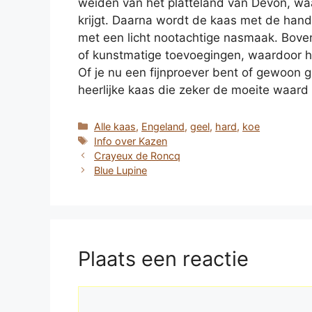
weiden van het platteland van Devon, w
krijgt. Daarna wordt de kaas met de hand 
met een licht nootachtige nasmaak. Bov
of kunstmatige toevoegingen, waardoor h
Of je nu een fijnproever bent of gewoon g
heerlijke kaas die zeker de moeite waard
Categorieën
Alle kaas
,
Engeland
,
geel
,
hard
,
koe
Tags
Info over Kazen
Crayeux de Roncq
Blue Lupine
Plaats een reactie
Reactie