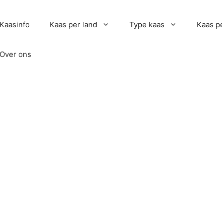
Kaasinfo
Kaas per land
Type kaas
Kaas pe
Over ons