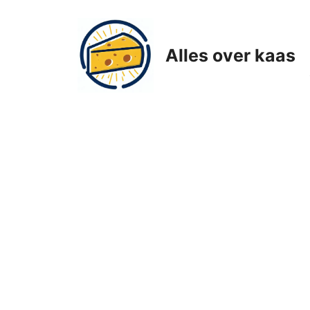
Ga
naar
de
Alles over kaas
inhoud