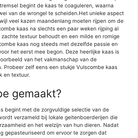
tremsel begint de kaas te coaguleren, waarna
ei van de wrongel te scheiden.Het unieke aspect
erwijl veel kazen maandenlang moeten rijpen om de
ombe kaas na slechts een paar weken rijping al
jn zachte textuur behoudt en een milde en romige
combe kaas nog steeds met dezelfde passie en
oor het eerst mee begon. Deze heerlijke kaas is
 voorbeeld van het vakmanschap van de
n. Probeer zelf eens een stukje Vulscombe kaas
k en textuur.
be gemaakt?
 begint met de zorgvuldige selectie van de
ordt verzameld bij lokale geitenboerderijen die
zaamheid en het welzijn van hun dieren. Nadat
ig gepasteuriseerd om ervoor te zorgen dat