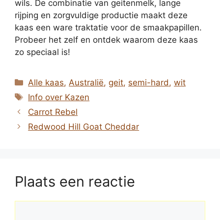
wils. De combinatie van geitenmelk, lange
rijping en zorgvuldige productie maakt deze
kaas een ware traktatie voor de smaakpapillen.
Probeer het zelf en ontdek waarom deze kaas
zo speciaal is!
Categorieën
Alle kaas
,
Australië
,
geit
,
semi-hard
,
wit
Tags
Info over Kazen
Carrot Rebel
Redwood Hill Goat Cheddar
Plaats een reactie
Reactie