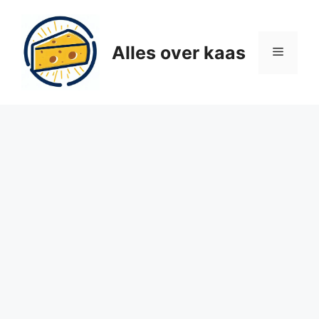
Ga
naar
de
Alles over kaas
Menu
inhoud