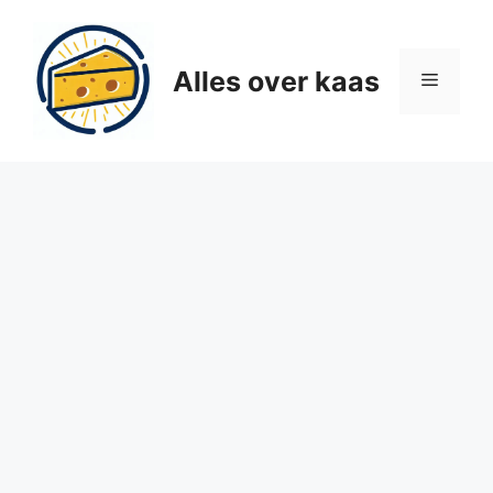
Ga
naar
de
Alles over kaas
Menu
inhoud