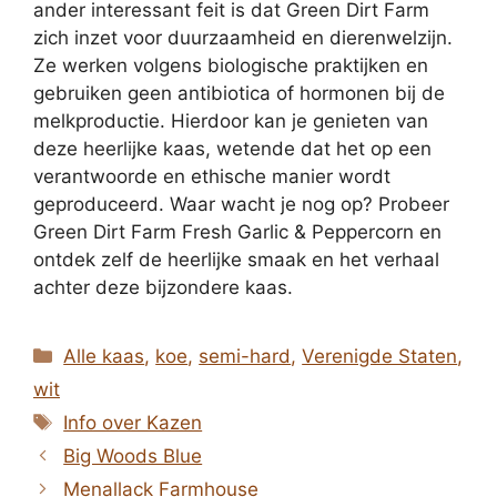
ander interessant feit is dat Green Dirt Farm
zich inzet voor duurzaamheid en dierenwelzijn.
Ze werken volgens biologische praktijken en
gebruiken geen antibiotica of hormonen bij de
melkproductie. Hierdoor kan je genieten van
deze heerlijke kaas, wetende dat het op een
verantwoorde en ethische manier wordt
geproduceerd. Waar wacht je nog op? Probeer
Green Dirt Farm Fresh Garlic & Peppercorn en
ontdek zelf de heerlijke smaak en het verhaal
achter deze bijzondere kaas.
Categorieën
Alle kaas
,
koe
,
semi-hard
,
Verenigde Staten
,
wit
Tags
Info over Kazen
Big Woods Blue
Menallack Farmhouse