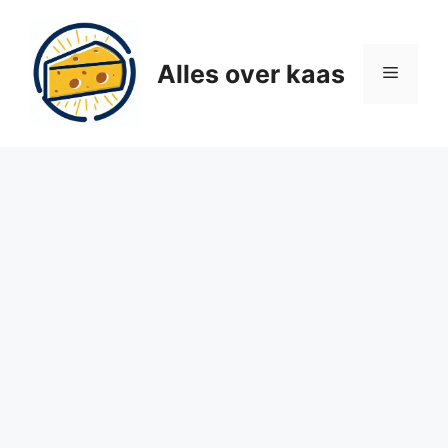
Ga
naar
de
Alles over kaas
Menu
inhoud