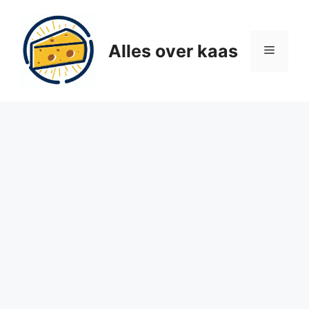
Ga
naar
de
Alles over kaas
Menu
inhoud