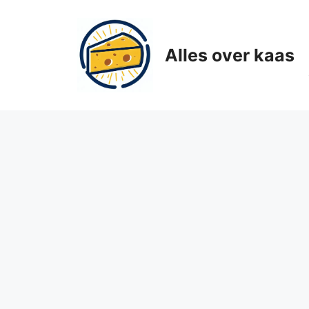
Ga
naar
de
Alles over kaas
inhoud