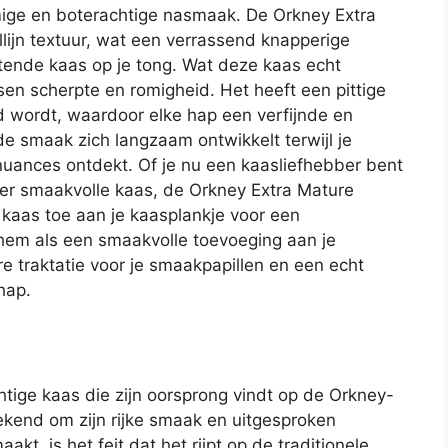
ige en boterachtige nasmaak. De Orkney Extra
llijn textuur, wat een verrassend knapperige
ltende kaas op je tong. Wat deze kaas echt
sen scherpte en romigheid. Het heeft een pittige
d wordt, waardoor elke hap een verfijnde en
 de smaak zich langzaam ontwikkelt terwijl je
nuances ontdekt. Of je nu een kaasliefhebber bent
er smaakvolle kaas, de Orkney Extra Mature
kaas toe aan je kaasplankje voor een
 hem als een smaakvolle toevoeging aan je
e traktatie voor je smaakpapillen en een echt
hap.
tige kaas die zijn oorsprong vindt op de Orkney-
ekend om zijn rijke smaak en uitgesproken
kt, is het feit dat het rijpt op de traditionele