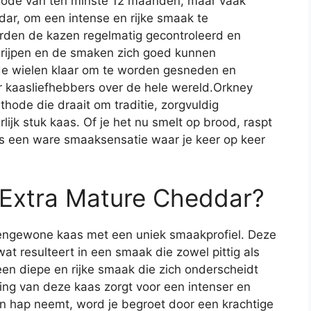
eriode van ten minste 12 maanden, maar vaak
ar, om een intense en rijke smaak te
orden de kazen regelmatig gecontroleerd en
 rijpen en de smaken zich goed kunnen
jn de wielen klaar om te worden gesneden en
r kaasliefhebbers over de hele wereld.Orkney
hode die draait om traditie, zorgvuldig
jk stuk kaas. Of je het nu smelt op brood, raspt
is een ware smaaksensatie waar je keer op keer
Extra Mature Cheddar?
tengewone kaas met een uniek smaakprofiel. Deze
at resulteert in een smaak die zowel pittig als
een diepe en rijke smaak die zich onderscheidt
ing van deze kaas zorgt voor een intenser en
en hap neemt, word je begroet door een krachtige