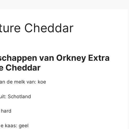
ture Cheddar
schappen van Orkney Extra
e Cheddar
n de melk van: koe
uit: Schotland
 hard
de kaas: geel