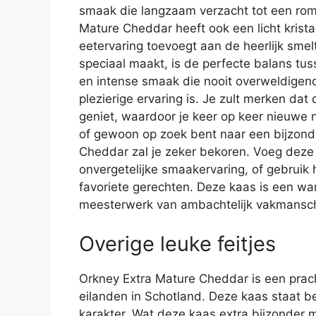
smaak die langzaam verzacht tot een rom
Mature Cheddar heeft ook een licht krista
eetervaring toevoegt aan de heerlijk sme
speciaal maakt, is de perfecte balans tus
en intense smaak die nooit overweldigen
plezierige ervaring is. Je zult merken dat
geniet, waardoor je keer op keer nieuwe 
of gewoon op zoek bent naar een bijzond
Cheddar zal je zeker bekoren. Voeg deze 
onvergetelijke smaakervaring, of gebruik
favoriete gerechten. Deze kaas is een war
meesterwerk van ambachtelijk vakmansc
Overige leuke feitjes
Orkney Extra Mature Cheddar is een prach
eilanden in Schotland. Deze kaas staat b
karakter. Wat deze kaas extra bijzonder maa