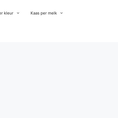
r kleur
Kaas per melk