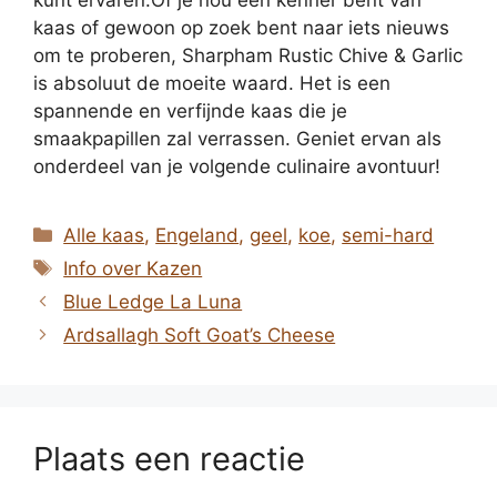
kunt ervaren.Of je nou een kenner bent van
kaas of gewoon op zoek bent naar iets nieuws
om te proberen, Sharpham Rustic Chive & Garlic
is absoluut de moeite waard. Het is een
spannende en verfijnde kaas die je
smaakpapillen zal verrassen. Geniet ervan als
onderdeel van je volgende culinaire avontuur!
Categorieën
Alle kaas
,
Engeland
,
geel
,
koe
,
semi-hard
Tags
Info over Kazen
Blue Ledge La Luna
Ardsallagh Soft Goat’s Cheese
Plaats een reactie